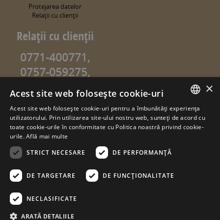
Protejarea datelor
Relaţii cu clienţii
Relaţii cu clienţii
0771-400771,
0757-059275,
0757-059274
×
Acest site web folosește cookie-uri
info@sweetgarden.ro
Acest site web folosește cookie-uri pentru a îmbunătăți experiența
ROMANIAN
utilizatorului. Prin utilizarea site-ului nostru web, sunteți de acord cu
© copyright 2026. sweetgarden.ro
toate cookie-urile în conformitate cu Politica noastră privind cookie-
HUNGARIAN
urile.
Află mai multe
Toate drepturile rezervate. Reproducerea integrală sau parţială a
textelor sau a ilustraţiilor din orice pagină a site-ului
STRICT NECESARE
DE PERFORMANȚĂ
www.sweetgarden.ro este posibilă numai cu acordul prealabil
scris la adresa info@sweetgarden.ro . Pirateria intelectuală se
pedepseşte conform legii. Eventualele încălcări ale dreptului de
DE TARGETARE
DE FUNCŢIONALITATE
autor, vă rugăm să ne comunicaţi la adresa de e.mail:
info@sweetgarden.ro
NECLASIFICATE
ARATĂ DETALIILE