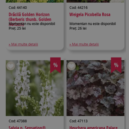
Cod: 44140
Cod: 44216
Drăcilă Golden Horizon
Weigela Picobella Rosa
(Berberis thunb. Golden
Horizon)
Momentan nu este disponibil
Momentan nu este disponibil
Preț: 25 lei
Preț: 26 lei
» Mai multe detalii
» Mai multe detalii
%
%
Cod: 47388
Cod: 47113
Salvia n. Sensation®
Heuchera americana Palace