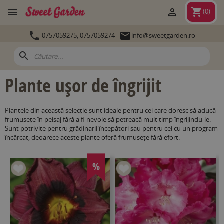
shopping_cart


(
0
)


0757059275,
0757059274
info@sweetgarden.ro
search
Plante ușor de îngrijit
Plantele din această selecție sunt ideale pentru cei care doresc să aducă
frumusețe în peisaj fără a fi nevoie să petreacă mult timp îngrijindu-le.
Sunt potrivite pentru grădinarii începători sau pentru cei cu un program
încărcat, deoarece aceste plante oferă frumusețe fără efort.
%