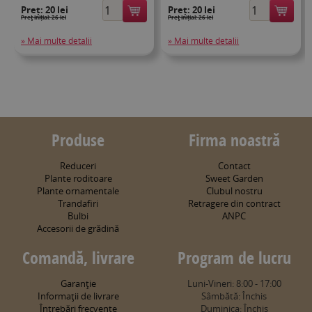
Preț:
20 lei
Preț:
20 lei
Preţ inițial: 26 lei
Preţ inițial: 26 lei
» Mai multe detalii
» Mai multe detalii
Produse
Firma noastră
Reduceri
Contact
Plante roditoare
Sweet Garden
Plante ornamentale
Clubul nostru
Trandafiri
Retragere din contract
Bulbi
ANPC
Accesorii de grădină
Comandă, livrare
Program de lucru
Garanţie
Luni-Vineri: 8:00 - 17:00
Informaţii de livrare
Sâmbătă: Închis
Întrebări frecvente
Duminica: Închis