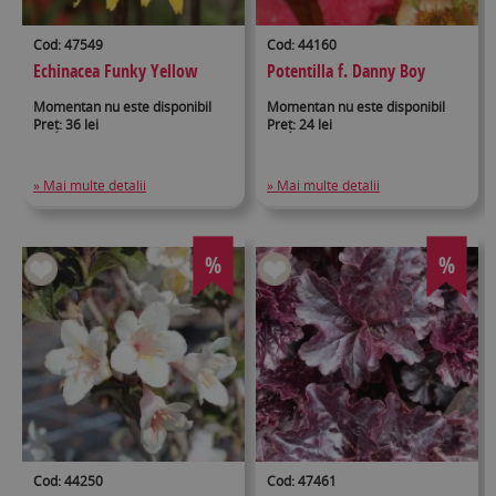
Cod: 47549
Cod: 44160
Echinacea Funky Yellow
Potentilla f. Danny Boy
Momentan nu este disponibil
Momentan nu este disponibil
Preț: 36 lei
Preț: 24 lei
» Mai multe detalii
» Mai multe detalii
%
%
Cod: 44250
Cod: 47461