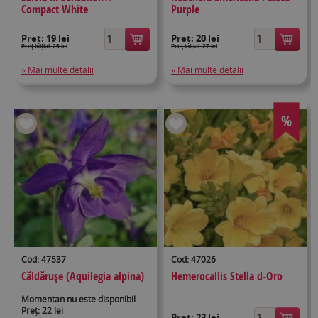
Compact White
Purple
Preț:
19 lei
Preț:
20 lei
Preţ inițial: 25 lei
Preţ inițial: 27 lei
» Mai multe detalii
» Mai multe detalii
%
Cod: 47537
Cod: 47026
Căldărușe (Aquilegia alpina)
Hemerocallis Stella d-Oro
Momentan nu este disponibil
Preț: 22 lei
Preț:
23 lei