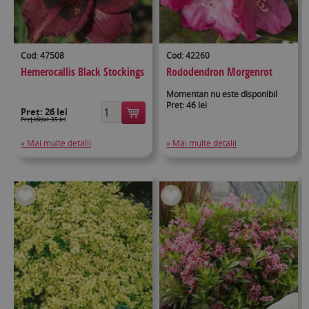
Cod: 47508
Cod: 42260
Hemerocallis Black Stockings
Rododendron Morgenrot
Momentan nu este disponibil
Preț: 46 lei
Preț:
26 lei
Preţ inițial: 35 lei
» Mai multe detalii
» Mai multe detalii