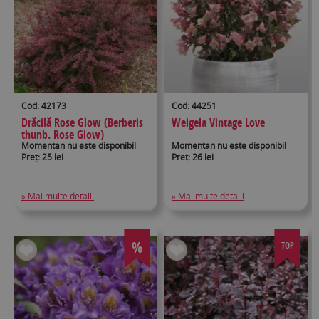
Cod: 42173
Cod: 44251
Drăcilă Rose Glow (Berberis
Weigela Vintage Love
thunb. Rose Glow)
Momentan nu este disponibil
Momentan nu este disponibil
Preț: 25 lei
Preț: 26 lei
» Mai multe detalii
» Mai multe detalii
%
TOP