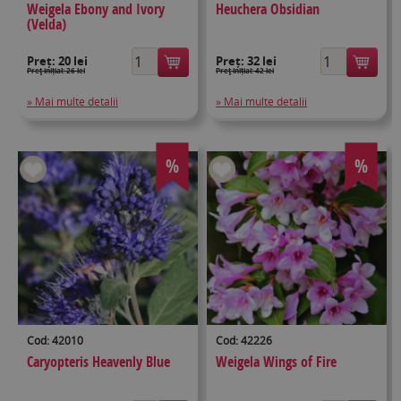
Weigela Ebony and Ivory
Heuchera Obsidian
(Velda)
Preț:
20 lei
Preț:
32 lei
Preţ inițial: 26 lei
Preţ inițial: 42 lei
» Mai multe detalii
» Mai multe detalii
%
%
Cod: 42010
Cod: 42226
Caryopteris Heavenly Blue
Weigela Wings of Fire