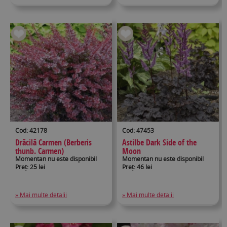
Cod: 42178
Cod: 47453
Drăcilă Carmen (Berberis
Astilbe Dark Side of the
thunb. Carmen)
Moon
Momentan nu este disponibil
Momentan nu este disponibil
Preț: 25 lei
Preț: 46 lei
» Mai multe detalii
» Mai multe detalii