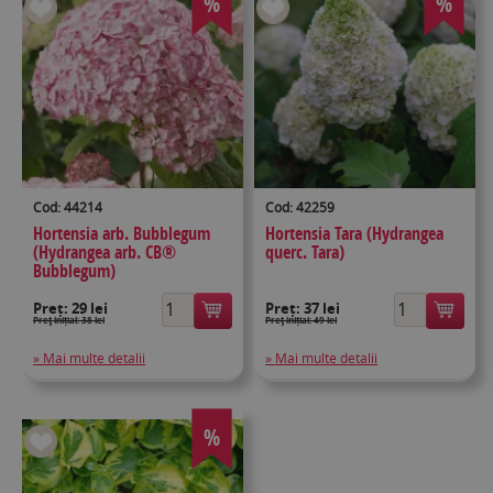
%
%
Cod: 44214
Cod: 42259
Hortensia arb. Bubblegum
Hortensia Tara (Hydrangea
(Hydrangea arb. CB®
querc. Tara)
Bubblegum)
Preț:
29 lei
Preț:
37 lei
Preţ inițial: 38 lei
Preţ inițial: 49 lei
» Mai multe detalii
» Mai multe detalii
%