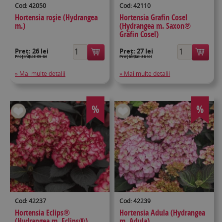
Cod: 42050
Cod: 42110
Hortensia roşie (Hydrangea
Hortensia Grafin Cosel
m.)
(Hydrangea m. Saxon®
Gräfin Cosel)
Preț:
26 lei
Preț:
27 lei
Preţ inițial: 35 lei
Preţ inițial: 36 lei
» Mai multe detalii
» Mai multe detalii
%
%
Cod: 42237
Cod: 42239
Hortensia Eclips®
Hortensia Adula (Hydrangea
(Hydrangea m. Eclips®)
m. Adula)