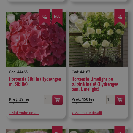
%
%
NOU
Cod: 44465
Cod: 44167
Hortensia Sibilla (Hydrangea
Hortensia Limelight pe
m. Sibilla)
tulpină înaltă (Hydrangea
pan. Limelight)
Preț:
29 lei
Preț:
158 lei
Preţ inițial: 39 lei
Preţ inițial: 210 lei
» Mai multe detalii
» Mai multe detalii