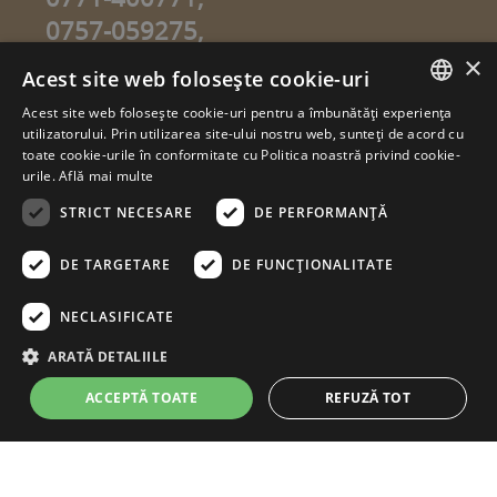
0757-059275,
0757-059274
×
Acest site web folosește cookie-uri
info@sweetgarden.ro
Acest site web folosește cookie-uri pentru a îmbunătăți experiența
ROMANIAN
utilizatorului. Prin utilizarea site-ului nostru web, sunteți de acord cu
© copyright 2026. sweetgarden.ro
toate cookie-urile în conformitate cu Politica noastră privind cookie-
HUNGARIAN
urile.
Află mai multe
Toate drepturile rezervate. Reproducerea integrală sau parţială a
textelor sau a ilustraţiilor din orice pagină a site-ului
STRICT NECESARE
DE PERFORMANȚĂ
www.sweetgarden.ro este posibilă numai cu acordul prealabil
scris la adresa info@sweetgarden.ro . Pirateria intelectuală se
pedepseşte conform legii. Eventualele încălcări ale dreptului de
DE TARGETARE
DE FUNCŢIONALITATE
autor, vă rugăm să ne comunicaţi la adresa de e.mail:
info@sweetgarden.ro
NECLASIFICATE
ARATĂ DETALIILE
ACCEPTĂ TOATE
REFUZĂ TOT