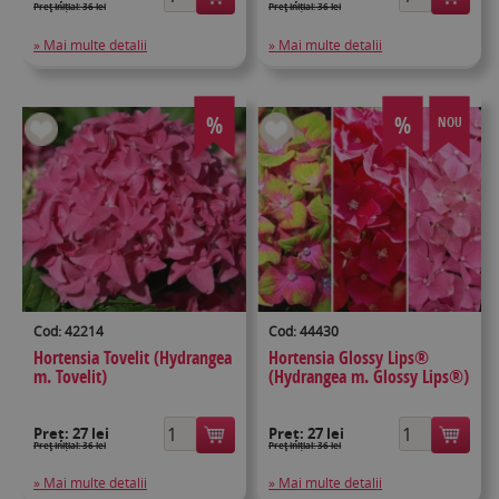
Preţ inițial: 36 lei
Preţ inițial: 36 lei
» Mai multe detalii
» Mai multe detalii
%
%
NOU
Cod: 42214
Cod: 44430
Hortensia Tovelit (Hydrangea
Hortensia Glossy Lips®
m. Tovelit)
(Hydrangea m. Glossy Lips®)
Preț:
27 lei
Preț:
27 lei
Preţ inițial: 36 lei
Preţ inițial: 36 lei
» Mai multe detalii
» Mai multe detalii