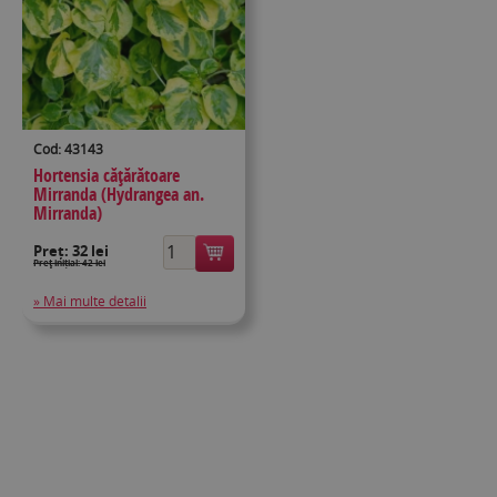
Cod: 43143
Hortensia cățărătoare
Mirranda (Hydrangea an.
Mirranda)
Preț:
32 lei
Preţ inițial: 42 lei
» Mai multe detalii