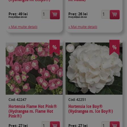
Preț:
49 lei
Preț:
26 lei
Preţ inițial: 65 lei
Preţ inițial: 35 lei
» Mai multe detalii
» Mai multe detalii
%
%
Cod: 42247
Cod: 42251
Hortensia Flame Hot Pink®
Hortensia Ice Boy®
(Hydrangea m. Flame Hot
(Hydrangea m. Ice Boy®)
Pink®)
Preț:
27 lei
Preț:
27 lei