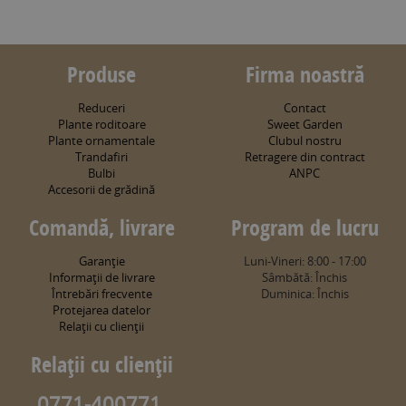
Produse
Firma noastră
Reduceri
Contact
Plante roditoare
Sweet Garden
Plante ornamentale
Clubul nostru
Trandafiri
Retragere din contract
Bulbi
ANPC
Accesorii de grădină
Comandă, livrare
Program de lucru
Garanţie
Luni-Vineri: 8:00 - 17:00
Informaţii de livrare
Sâmbătă: Închis
Întrebări frecvente
Duminica: Închis
Protejarea datelor
Relaţii cu clienţii
Relaţii cu clienţii
0771-400771,